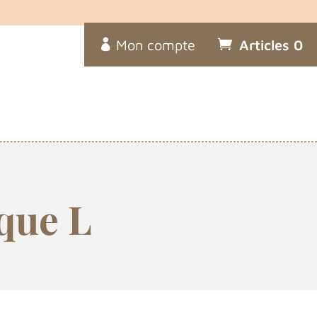
Mon compte
Articles 0
aque L