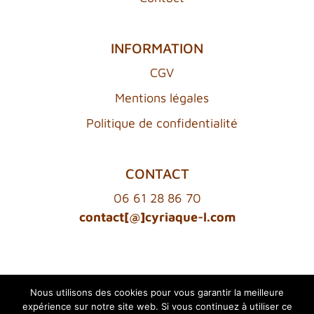
INFORMATION
CGV
Mentions légales
Politique de confidentialité
CONTACT
06 61 28 86 70
contact[@]cyriaque-l.com
Nous utilisons des cookies pour vous garantir la meilleure
© 2026 Cyriaque L | Réalisation du site :
expérience sur notre site web. Si vous continuez à utiliser ce